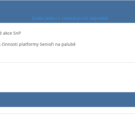
Zvolte jednu z následujících odpovědí
é akce SnP
 činnosti platformy Senioři na palubě