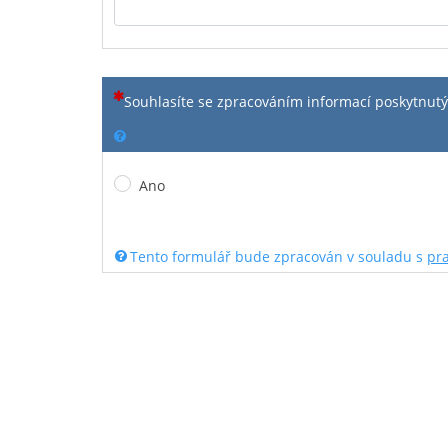
(Tato otázka je povinná)
Souhlasíte se zpracováním informací poskytnutý
Ano
Tento formulář bude zpracován v souladu s
pr