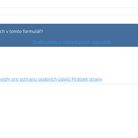
ch v tomto formulář?
Zvolte jednu z následujících odpovědí
avidly pro ochranu osobních údajů Pirátské strany
.