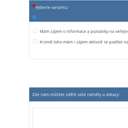
(Tato otázka je povinná)
Vyberte variantu:
Mám zájem o informace a pozvánky na veřejn
Kromě toho mám i zájem aktivně se podílet na
Zde nám můžete sdělit vaše náměty a dotazy: