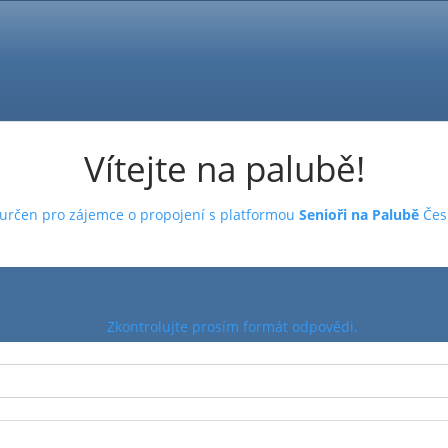
Vítejte na palubě!
 určen pro zájemce o propojení s platformou
Senioři na Palubě
Česk
Zkontrolujte prosím formát odpovědi.